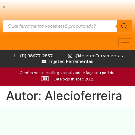
(11) 98477-2857
@InjetecFerramentas
Injetec Ferramentas
Confira nosso catálogo atualizado e faça seu pedido:
Catálogo Injetec 2025
Autor:
Alecioferreira