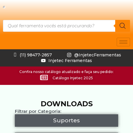
(11) 98477-2857
@InjetecFerramentas
Injetec Ferramentas
Confira nosso catálogo atualizado e faça seu pedido:
Catálogo Injetec 2025
DOWNLOADS
Filtrar por Categoria:
Suportes