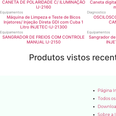
CANETA DE POLARIDADE C/ ILUMINAÇÃO
Caneta digit
IJ-2160
m
Equipamentos
Diagnostico
Máquina de Limpeza e Teste de Bicos
OSCILOSCO
Injetores/ Injeção Direta GDI com Cuba 1
CAN
Litro INJETEC-IJ-21300
Equipamentos
Equipamentos
SANGRADOR DE FREIOS COM CONTROLE
Sangrador de
MANUAL IJ-2150
INJE
Produtos vistos rece
Página In
Todos os
Downloa
Sobre a 