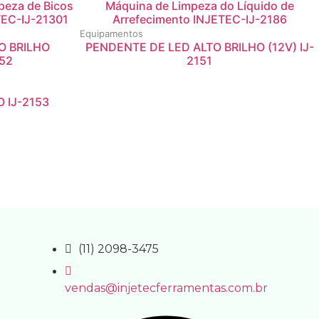
peza de Bicos
Máquina de Limpeza do Líquido de
ETEC-IJ-21301
Arrefecimento INJETEC-IJ-2186
Equipamentos
O BRILHO
PENDENTE DE LED ALTO BRILHO (12V) IJ-
152
2151
 IJ-2153
(11) 2098-3475
vendas@injetecferramentas.com.br