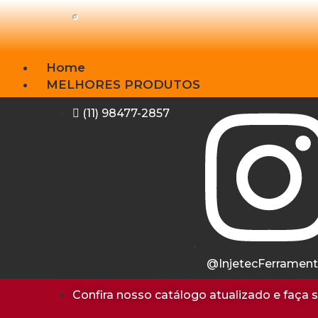
Home
MELHORES PRODUTOS
Lançamentos
(11) 98477-2857
Motor
Ferramentas
Acessórios
Equipamentos
Diagnostico
Manômetros
Download
Institucional
Contato
@InjetecFerramen
Confira nosso catálogo atualizado e faça 
X