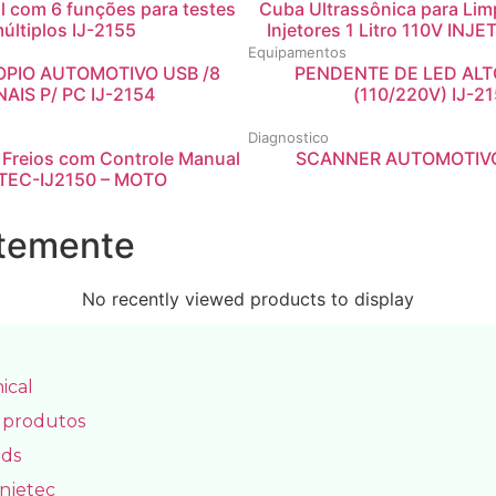
al com 6 funções para testes
Cuba Ultrassônica para Lim
últiplos IJ-2155
Injetores 1 Litro 110V INJ
Equipamentos
PIO AUTOMOTIVO USB /8
PENDENTE DE LED ALT
AIS P/ PC IJ-2154
(110/220V) IJ-2
Diagnostico
 Freios com Controle Manual
SCANNER AUTOMOTIVO
TEC-IJ2150 – MOTO
ntemente
No recently viewed products to display
ical
 produtos
ds
Injetec