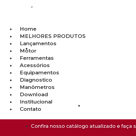
Home
MELHORES PRODUTOS
Lançamentos
(11) 98477-2857
Motor
Ferramentas
Acessórios
Equipamentos
Diagnostico
Manômetros
Download
Institucional
Contato
@InjetecFerramenta
Confira nosso catálogo atualizado e faça 
X