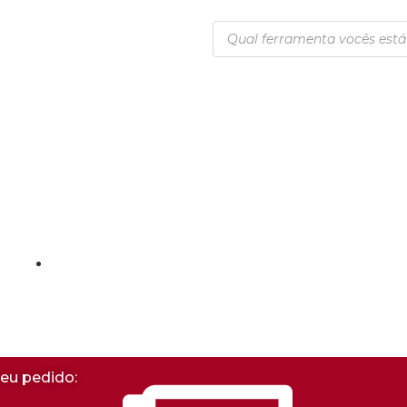
Injetec Ferramentas
s
seu pedido: