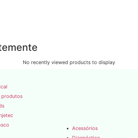
ntemente
No recently viewed products to display
ical
 produtos
ds
njetec
osco
Acessórios
Diagnóstico