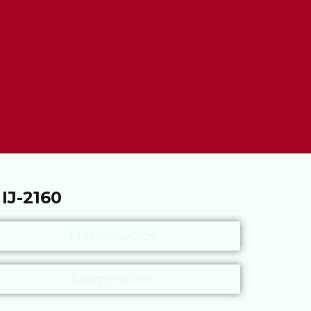
J-2160
Manômetros
Diagnostico