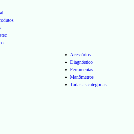
al
rodutos
s
etec
co
Acessórios
Diagnóstico
Ferramentas
Manômetros
Todas as categorias