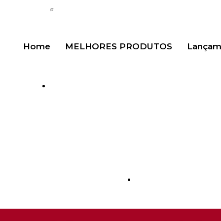
Home
MELHORES PRODUTOS
Lançam
(11) 98477-2857
@InjetecFerramenta