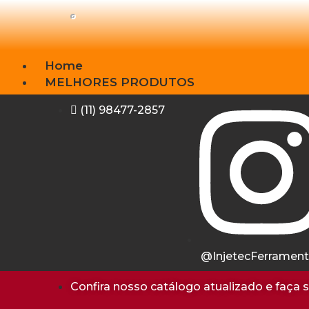
Home
MELHORES PRODUTOS
Lançamentos
(11) 98477-2857
Motor
Ferramentas
Acessórios
Equipamentos
Diagnostico
Manômetros
Download
Institucional
Contato
@InjetecFerramen
Confira nosso catálogo atualizado e faça 
X