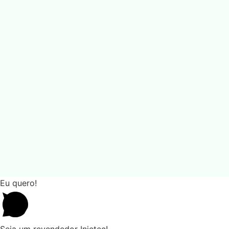
Eu quero!
Seja um revendedor Injetec!