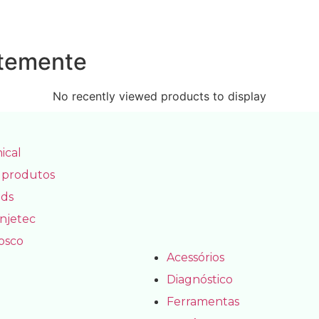
ntemente
No recently viewed products to display
ical
 produtos
ds
Injetec
osco
Acessórios
Diagnóstico
Ferramentas