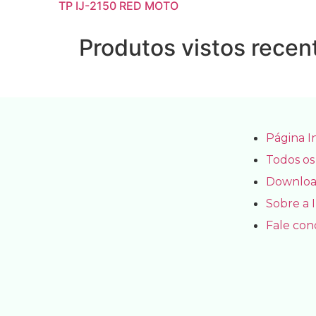
TP IJ-2150 RED MOTO
Produtos vistos rece
Página In
Todos os
Downloa
Sobre a 
Fale con