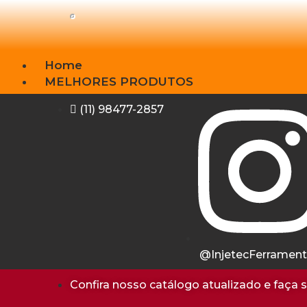
Home
MELHORES PRODUTOS
Lançamentos
(11) 98477-2857
Motor
Ferramentas
Acessórios
Equipamentos
Diagnostico
Manômetros
Download
Institucional
Contato
@InjetecFerramen
Confira nosso catálogo atualizado e faça 
X