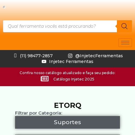
(11) 98477-2857
@InjetecFerramentas
Injetec Ferramentas
Confira nosso catálogo atualizado e faça seu pedido:
Catálogo Injetec 2025
ETORQ
Filtrar por Categoria:
Suportes