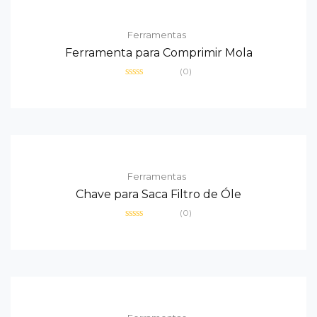
Ferramentas
Ferramenta para Comprimir Mola
(0)
Avaliação
0
de
5
Ferramentas
Chave para Saca Filtro de Óle
(0)
Avaliação
0
de
5