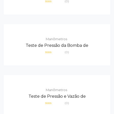
(0)
Avaliação
0
de
5
Manômetros
Teste de Pressão da Bomba de
(0)
Avaliação
0
de
5
Manômetros
Teste de Pressão e Vazão de
(0)
Avaliação
0