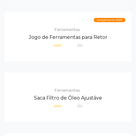
5
Lançamento 2025
Ferramentas
Jogo de Ferramentas para Retor
(0)
Avaliação
0
de
5
Ferramentas
Saca Filtro de Óleo Ajustáve
(0)
Avaliação
0
de
5