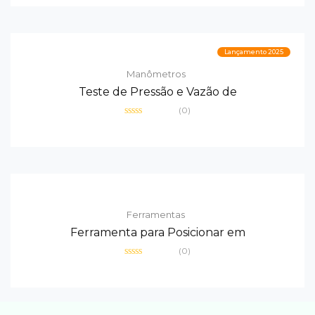
de
5
Lançamento 2025
Manômetros
Teste de Pressão e Vazão de
(0)
Avaliação
0
de
5
Ferramentas
Ferramenta para Posicionar em
(0)
Avaliação
0
de
5