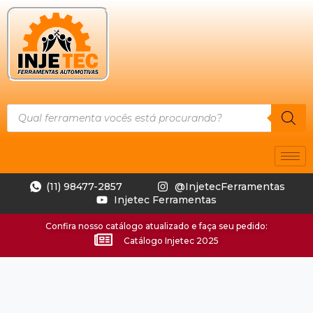
(11) 98477-2857
@InjetecFerramentas
Injetec Ferramentas
Confira nosso catálogo atualizado e faça seu pedido:
Catálogo Injetec 2025