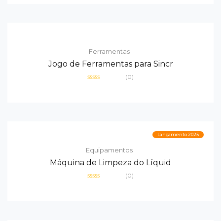
de
5
Ferramentas
Jogo de Ferramentas para Sincr
(0)
Avaliação
0
de
5
Lançamento 2025
Equipamentos
Máquina de Limpeza do Líquid
(0)
Avaliação
0
de
5