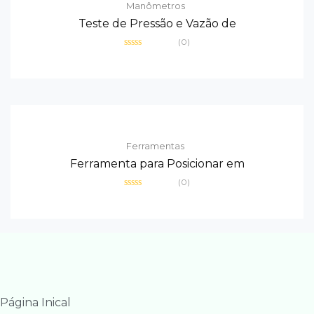
Manômetros
Teste de Pressão e Vazão de
(0)
Avaliação
0
de
5
Ferramentas
Ferramenta para Posicionar em
(0)
Avaliação
0
de
5
Página Inical