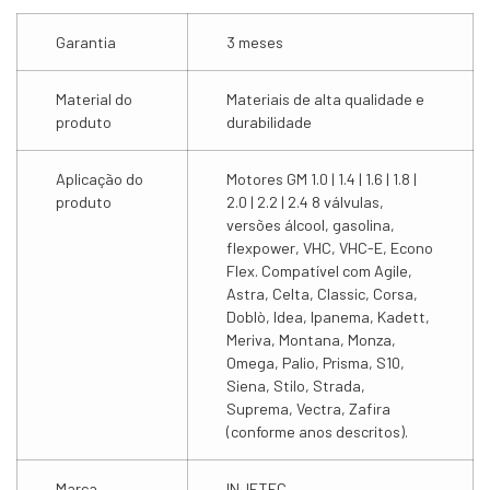
Garantia
3 meses
Material do
Materiais de alta qualidade e
produto
durabilidade
Aplicação do
Motores GM 1.0 | 1.4 | 1.6 | 1.8 |
produto
2.0 | 2.2 | 2.4 8 válvulas,
versões álcool, gasolina,
flexpower, VHC, VHC-E, Econo
Flex. Compatível com Agile,
Astra, Celta, Classic, Corsa,
Doblò, Idea, Ipanema, Kadett,
Meriva, Montana, Monza,
Omega, Palio, Prisma, S10,
Siena, Stilo, Strada,
Suprema, Vectra, Zafira
(conforme anos descritos).
Marca
INJETEC