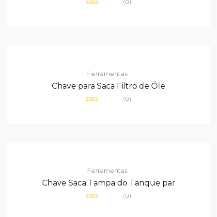
(0)
Avaliação
0
de
5
Ferramentas
Chave para Saca Filtro de Óle
(0)
Avaliação
0
de
5
Ferramentas
Chave Saca Tampa do Tanque par
(0)
Avaliação
0