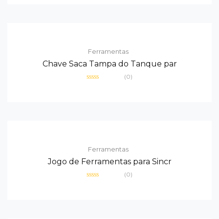
de
5
Ferramentas
Chave Saca Tampa do Tanque par
(0)
Avaliação
0
de
5
Ferramentas
Jogo de Ferramentas para Sincr
(0)
Avaliação
0
de
5