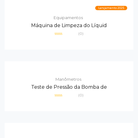
Lançamento 2025
Equipamentos
Máquina de Limpeza do Líquid
(0)
Avaliação
0
de
5
Manômetros
Teste de Pressão da Bomba de
(0)
Avaliação
0
de
5