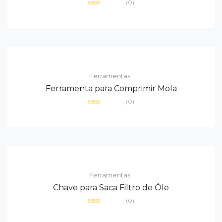
(0)
Avaliação
0
de
5
Ferramentas
Ferramenta para Comprimir Mola
(0)
Avaliação
0
de
5
Ferramentas
Chave para Saca Filtro de Óle
(0)
Avaliação
0