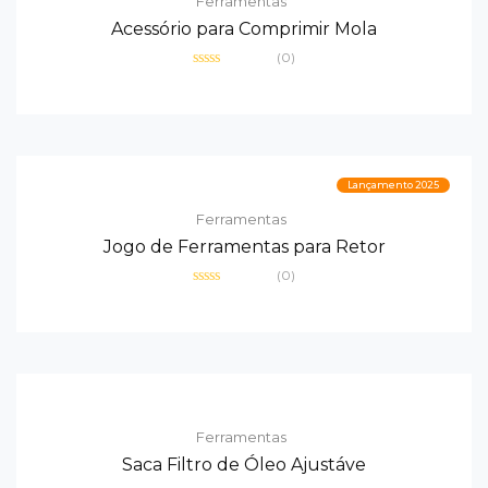
Ferramentas
Acessório para Comprimir Mola
(0)
Avaliação
0
de
5
Lançamento 2025
Ferramentas
Jogo de Ferramentas para Retor
(0)
Avaliação
0
de
5
Ferramentas
Saca Filtro de Óleo Ajustáve