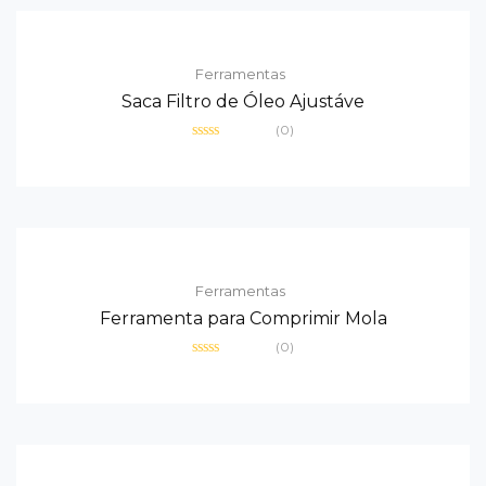
Ferramentas
Saca Filtro de Óleo Ajustáve
(0)
Avaliação
0
de
5
Ferramentas
Ferramenta para Comprimir Mola
(0)
Avaliação
0
de
5