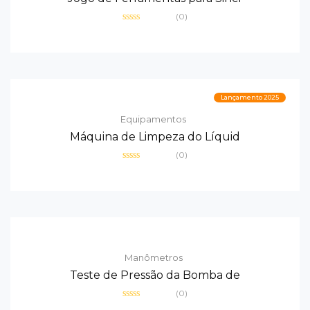
(0)
Avaliação
0
de
5
Lançamento 2025
Equipamentos
Máquina de Limpeza do Líquid
(0)
Avaliação
0
de
5
Manômetros
Teste de Pressão da Bomba de
(0)
Avaliação