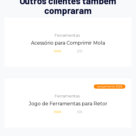
Outros clientes também
compraram
Ferramentas
Acessório para Comprimir Mola
(0)
Avaliação
0
de
5
Lançamento 2025
Ferramentas
Jogo de Ferramentas para Retor
(0)
Avaliação
0
de
5