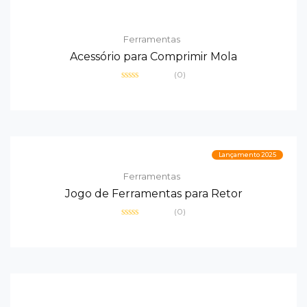
Ferramentas
Acessório para Comprimir Mola
(0)
Avaliação
0
de
5
Lançamento 2025
Ferramentas
Jogo de Ferramentas para Retor
(0)
Avaliação
0
de
5