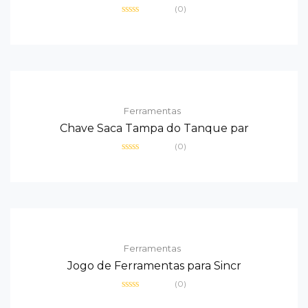
(0)
Avaliação
0
de
5
Ferramentas
Chave Saca Tampa do Tanque par
(0)
Avaliação
0
de
5
Ferramentas
Jogo de Ferramentas para Sincr
(0)
Avaliação
0