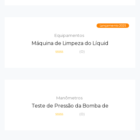
de
5
Lançamento 2025
Equipamentos
Máquina de Limpeza do Líquid
(0)
Avaliação
0
de
5
Manômetros
Teste de Pressão da Bomba de
(0)
Avaliação
0
de
5