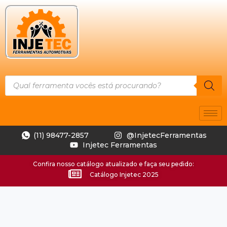
(11) 98477-2857
@InjetecFerramentas
Injetec Ferramentas
Confira nosso catálogo atualizado e faça seu pedido:
Catálogo Injetec 2025