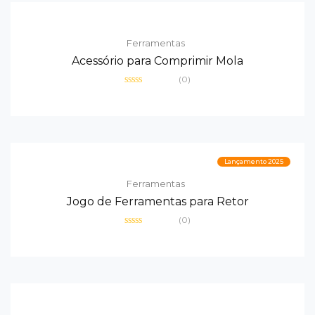
Ferramentas
Acessório para Comprimir Mola
(0)
Avaliação
0
de
5
Lançamento 2025
Ferramentas
Jogo de Ferramentas para Retor
(0)
Avaliação
0
de
5