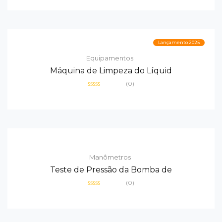
0
de
5
Lançamento 2025
Equipamentos
Máquina de Limpeza do Líquid
(0)
Avaliação
0
de
5
Manômetros
Teste de Pressão da Bomba de
(0)
Avaliação
0
de
5