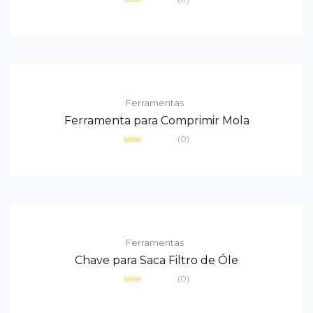
Avaliação
0
de
5
Ferramentas
Ferramenta para Comprimir Mola
(0)
Avaliação
0
de
5
Ferramentas
Chave para Saca Filtro de Óle
(0)
Avaliação
0
de