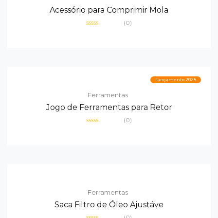
Acessório para Comprimir Mola
(0)
Avaliação
0
de
5
Lançamento 2025
Ferramentas
Jogo de Ferramentas para Retor
(0)
Avaliação
0
de
5
Ferramentas
Saca Filtro de Óleo Ajustáve
(0)