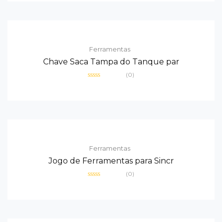
5
Ferramentas
Chave Saca Tampa do Tanque par
(0)
Avaliação
0
de
5
Ferramentas
Jogo de Ferramentas para Sincr
(0)
Avaliação
0
de
5