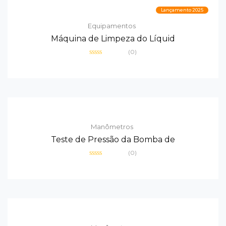
Lançamento 2025
Equipamentos
Máquina de Limpeza do Líquid
(0)
Avaliação
0
de
5
Manômetros
Teste de Pressão da Bomba de
(0)
Avaliação
0
de
5