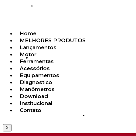
Home
MELHORES PRODUTOS
Lançamentos
Motor
(11) 98477-2857
Ferramentas
Acessórios
Equipamentos
Diagnostico
Manômetros
Download
Institucional
Contato
@InjetecFerramen
X