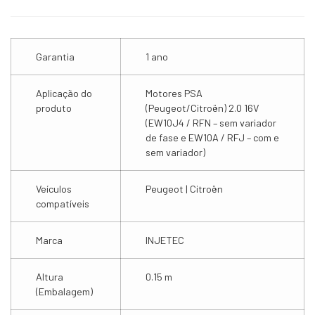
Garantia
1 ano
Aplicação do
Motores PSA
produto
(Peugeot/Citroën) 2.0 16V
(EW10J4 / RFN – sem variador
de fase e EW10A / RFJ – com e
sem variador)
Veículos
Peugeot | Citroën
compatíveis
Marca
INJETEC
Altura
0.15 m
(Embalagem)