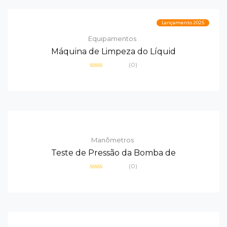
Lançamento 2025
Equipamentos
Máquina de Limpeza do Líquid
(0)
Avaliação
0
de
5
Manômetros
Teste de Pressão da Bomba de
(0)
Avaliação
0
de
5