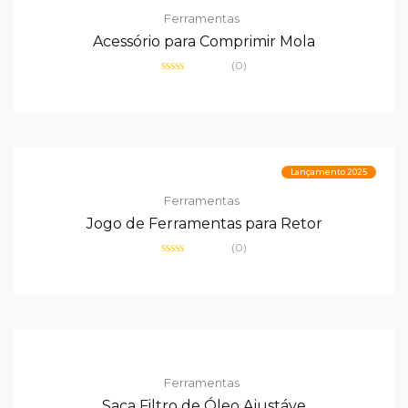
Ferramentas
Acessório para Comprimir Mola
(0)
Avaliação
0
de
5
Lançamento 2025
Ferramentas
Jogo de Ferramentas para Retor
(0)
Avaliação
0
de
5
Ferramentas
Saca Filtro de Óleo Ajustáve