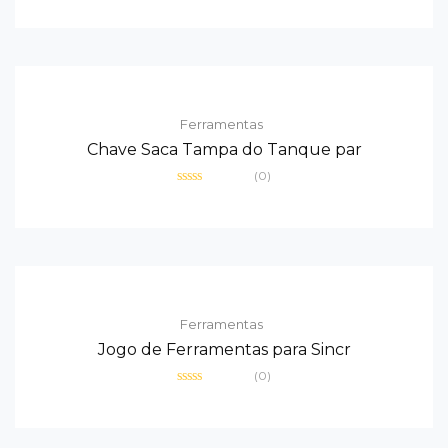
0
de
5
Ferramentas
Chave Saca Tampa do Tanque par
(0)
Avaliação
0
de
5
Ferramentas
Jogo de Ferramentas para Sincr
(0)
Avaliação
0
de
5