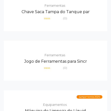
Ferramentas
Chave Saca Tampa do Tanque par
(0)
Avaliação
0
de
5
Ferramentas
Jogo de Ferramentas para Sincr
(0)
Avaliação
0
de
5
Lançamento 2025
Equipamentos
Máquina de Limpeza do Líquid