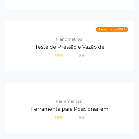
0
de
5
Lançamento 2025
Manômetros
Teste de Pressão e Vazão de
(0)
Avaliação
0
de
5
Ferramentas
Ferramenta para Posicionar em
(0)
Avaliação
0
de
5