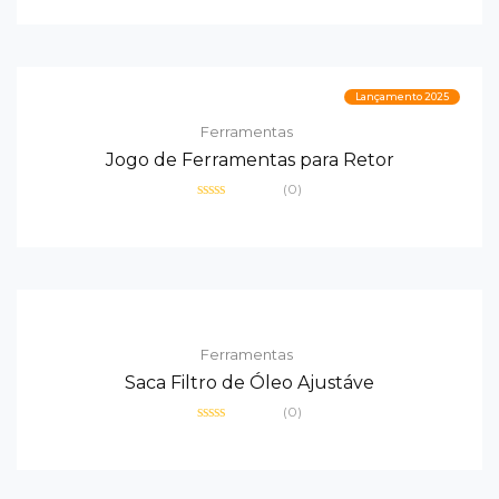
0
de
5
Lançamento 2025
Ferramentas
Jogo de Ferramentas para Retor
(0)
Avaliação
0
de
5
Ferramentas
Saca Filtro de Óleo Ajustáve
(0)
Avaliação
0
de
5