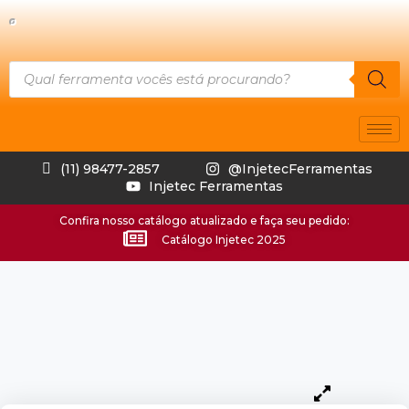
(11) 98477-2857
@InjetecFerramentas
Injetec Ferramentas
Confira nosso catálogo atualizado e faça seu pedido:
Catálogo Injetec 2025