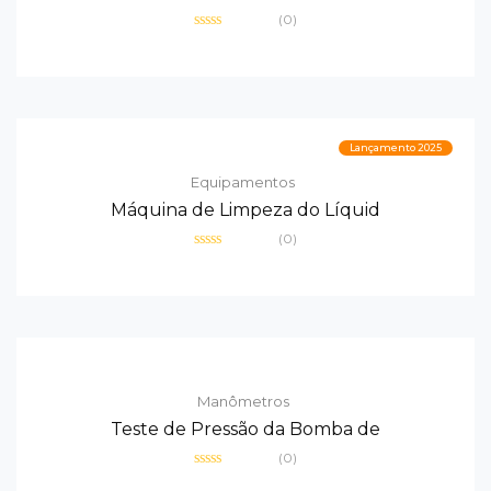
(0)
Avaliação
0
de
5
Lançamento 2025
Equipamentos
Máquina de Limpeza do Líquid
(0)
Avaliação
0
de
5
Manômetros
Teste de Pressão da Bomba de
(0)
Avaliação