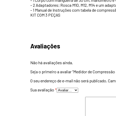
– 1 Corpo com mangueira de 30 cm, manômetro e vá
– 2 Adaptadores; Rosca M10, M12, M14 e um adapt
– 1 Manual de Instruções com tabela de compress
KIT COM 3 PEÇAS
Avaliações
Não há avaliações ainda.
Seja o primeiro a avaliar “Medidor de Compressão 
O seu endereço de e-mail não será publicado.
Camp
Sua avaliação
*