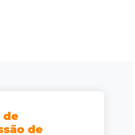
 de
ssão de