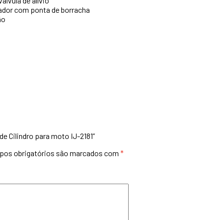
lvula de alívio
ador com ponta de borracha
ão
de Cilindro para moto IJ-2181”
os obrigatórios são marcados com
*