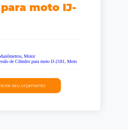
 para moto IJ-
Manômetros
,
Motor
são de Cilindro para moto IJ-2181
,
Moto
licite seu orçamento