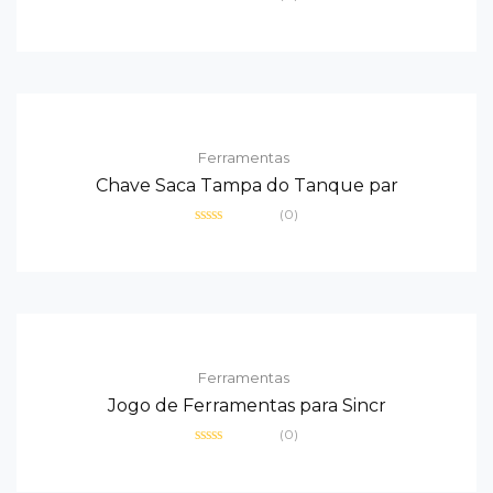
Avaliação
0
de
5
Ferramentas
Chave Saca Tampa do Tanque par
(0)
Avaliação
0
de
5
Ferramentas
Jogo de Ferramentas para Sincr
(0)
Avaliação
0
de