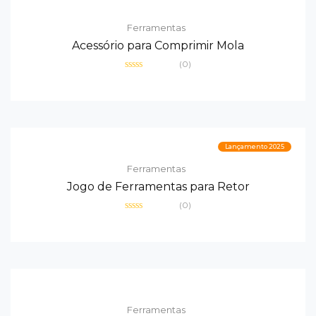
Ferramentas
Acessório para Comprimir Mola
(0)
Avaliação
0
de
5
Lançamento 2025
Ferramentas
Jogo de Ferramentas para Retor
(0)
Avaliação
0
de
5
Ferramentas