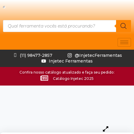
(11) 98477-2857
@InjetecFerramentas
Injetec Ferramentas
Confira nosso catálogo atualizado e faça seu pedido:
Catálogo Injetec 2025