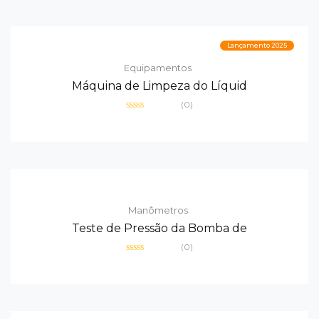
5
Lançamento 2025
Equipamentos
Máquina de Limpeza do Líquid
(0)
Avaliação
0
de
5
Manômetros
Teste de Pressão da Bomba de
(0)
Avaliação
0
de
5