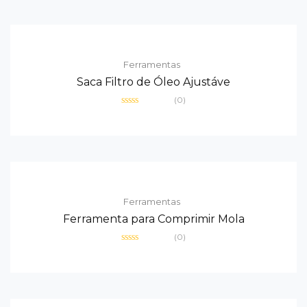
5
Ferramentas
Saca Filtro de Óleo Ajustáve
(0)
Avaliação
0
de
5
Ferramentas
Ferramenta para Comprimir Mola
(0)
Avaliação
0
de
5