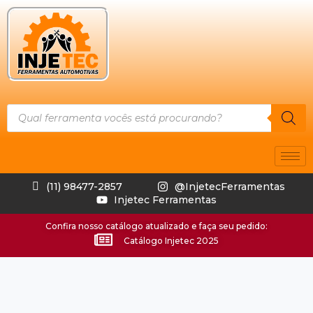
(11) 98477-2857
@InjetecFerramentas
Injetec Ferramentas
Confira nosso catálogo atualizado e faça seu pedido:
Catálogo Injetec 2025